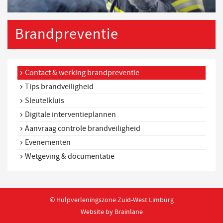
Brandpreventie
Contact & werking brandpreventie
Tips brandveiligheid
Sleutelkluis
Digitale interventieplannen
Aanvraag controle brandveiligheid
Evenementen
Wetgeving & documentatie
© Hulpverleningszone Zuid-West Limburg
Website by Brainlane