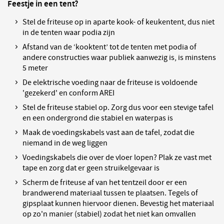
Feestje in een tent?
Stel de friteuse op in aparte kook- of keukentent, dus niet
in de tenten waar podia zijn
Afstand van de ‘kooktent’ tot de tenten met podia of
andere constructies waar publiek aanwezig is, is minstens
5 meter
De elektrische voeding naar de friteuse is voldoende
'gezekerd' en conform AREI
Stel de friteuse stabiel op. Zorg dus voor een stevige tafel
en een ondergrond die stabiel en waterpas is
Maak de voedingskabels vast aan de tafel, zodat die
niemand in de weg liggen
Voedingskabels die over de vloer lopen? Plak ze vast met
tape en zorg dat er geen struikelgevaar is
Scherm de friteuse af van het tentzeil door er een
brandwerend materiaal tussen te plaatsen. Tegels of
gipsplaat kunnen hiervoor dienen. Bevestig het materiaal
op zo'n manier (stabiel) zodat het niet kan omvallen